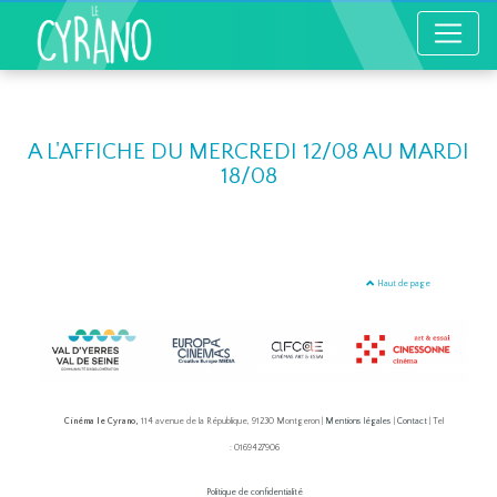
A L'AFFICHE DU MERCREDI 12/08 AU MARDI
18/08
Haut de page
Cinéma le Cyrano,
114 avenue de la République, 91230 Montgeron |
Mentions légales
|
Contact
| Tel
: 0169427906
Politique de confidentialité