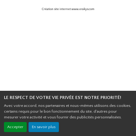
Création site internet www.erakys.com
LE RESPECT DE VOTRE VIE PRIVÉE EST NOTRE PRIORITÉ!
Avec votre accord, nos partenaires et nous-mêmes utilisons des cookies,
certains requis pour le bon fonctionnement du site, d'autres pour
mesurer votre activité et vous fournir des publicités personnalisées.
Accepter
En savoir plus