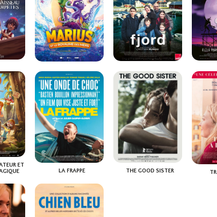
Bande-annonce
Drame
ance
Animation, Aventu...
VO
VF
La Mae
VF
deu
Dans le paysage en
vinyles
insépar
Lorsqu’une
perpétuelle
e coffre
meille
mystérieuse tempête
transformation de
, à peine
de l
surprend leur navire,
Shibuya, à Tokyo, Ren
 mort de
VAISSEAU
Jusqu’à
FJORD
MARIUS ET LE ROYAUME
la Pat’ Patrouille
ÊTES
travaille comme
-mère,
DES MERS
Réalisati
Hor
s’échoue sur une île...
Horaires et Infos
livreur d’orchidées...
Acteurs
 Infos
Horaires et Infos
Darana Álv
Réalisation :
Cal Brunker
Réalisation :
団塚唯我
l Besson
Ba
Acteurs :
Carter Young,
Acteurs :
Kodai Kurosaki,
Hair, Raya
Bande-annonce
nonce
Hayden Chamberlen,...
Ken'ichi Endô,...
Bande-annonce
Animati
Drame
li...
Animation, Familial
VO
VF
VF
Arnold
Les Gheorghiu, un
n frère
Au beau milieu de
la cla
couple roumano-
eus est
l'océan, une bande
chôma
norvégien très pieux,
ATEUR ET
ment
de créatures
un
s’installent dans un
LA FRAPPE
THE GOOD SISTER
AGIQUE
TR
 par
fantastiques, mi-
existen
village au bout d’un...
Lydia, 11
Horaires et Infos
Horaires et Infos
 Infos
dragons, mi-
Hor
profonde
Réalisation :
Cristian Mungiu
Acteurs :
Sebastian Stan,
monstres marins, vit...
Réalisa
Bande-annonce
Bande-annonce
nonce
Renate Reinsve,...
cy Florence
Ba
Vázquez
Réalisation :
Endre Skandfer
ie Rosas,
Acteurs 
Acteurs :
Mudit Gupta, Janne
u Bussières
Aintzane 
Formoe, Torstein...