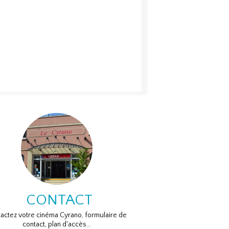
 Romance
VO
Drame, Histoire
VO
et Antonio se
t. Marta réagit
Au XVIIe siècle, Rose,
rupture en se
un mystérieux soldat
ant sur elle-
arrive dans un village
. Le seul
protestant isolé.
me...
Prétendant...
on :
Isabel Coixet
Réalisation :
Markus
:
Alba Rohrwacher,
Schleinzer
ano,...
Acteurs :
Sandra Hüller, Caro
Braun, Marisa...
CONTACT
actez votre cinéma Cyrano, formulaire de
contact, plan d'accès...