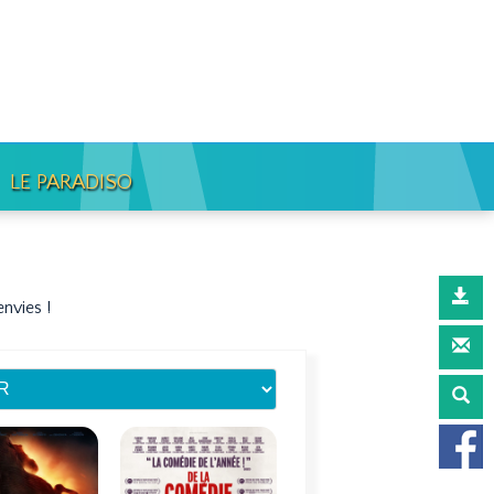
LE PARADISO
envies
!