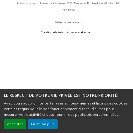
Cinéma le Cyrano,
114 avenue de la République, 91230 Montgeron |
Mentions légales
|
Contact
| Tel
: 0169427906
Politique de confidentialité
Création site internet www.erakys.com
LE RESPECT DE VOTRE VIE PRIVÉE EST NOTRE PRIORITÉ!
Avec votre accord, nos partenaires et nous-mêmes utilisons des cookies,
certains requis pour le bon fonctionnement du site, d'autres pour
mesurer votre activité et vous fournir des publicités personnalisées.
Accepter
En savoir plus