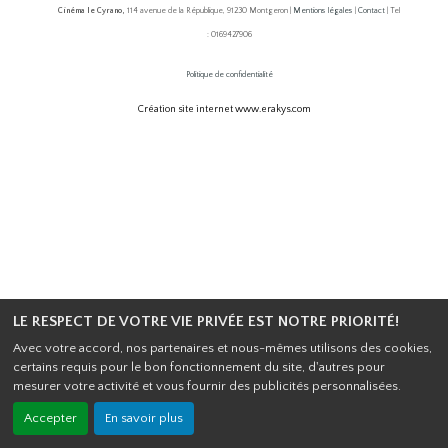
Cinéma le Cyrano,
114 avenue de la République, 91230 Montgeron |
Mentions légales
|
Contact
| Tel
: 0169427906
Politique de confidentialité
Création site internet www.erakys.com
LE RESPECT DE VOTRE VIE PRIVÉE EST NOTRE PRIORITÉ!
Avec votre accord, nos partenaires et nous-mêmes utilisons des cookies,
certains requis pour le bon fonctionnement du site, d'autres pour
mesurer votre activité et vous fournir des publicités personnalisées.
Accepter
En savoir plus