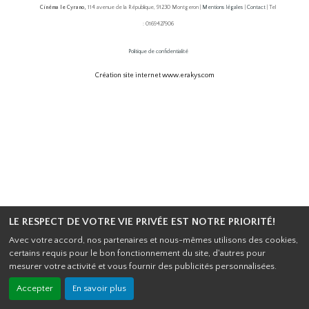
Cinéma le Cyrano,
114 avenue de la République, 91230 Montgeron |
Mentions légales
|
Contact
| Tel
: 0169427906
Politique de confidentialité
Création site internet www.erakys.com
LE RESPECT DE VOTRE VIE PRIVÉE EST NOTRE PRIORITÉ!
Avec votre accord, nos partenaires et nous-mêmes utilisons des cookies,
certains requis pour le bon fonctionnement du site, d'autres pour
mesurer votre activité et vous fournir des publicités personnalisées.
Accepter
En savoir plus