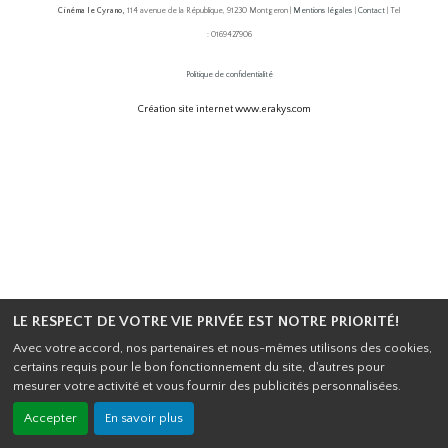
Cinéma le Cyrano,
114 avenue de la République, 91230 Montgeron |
Mentions légales
|
Contact
| Tel
: 0169427906
Politique de confidentialité
Création site internet www.erakys.com
LE RESPECT DE VOTRE VIE PRIVÉE EST NOTRE PRIORITÉ!
Avec votre accord, nos partenaires et nous-mêmes utilisons des cookies,
certains requis pour le bon fonctionnement du site, d'autres pour
mesurer votre activité et vous fournir des publicités personnalisées.
Accepter
En savoir plus