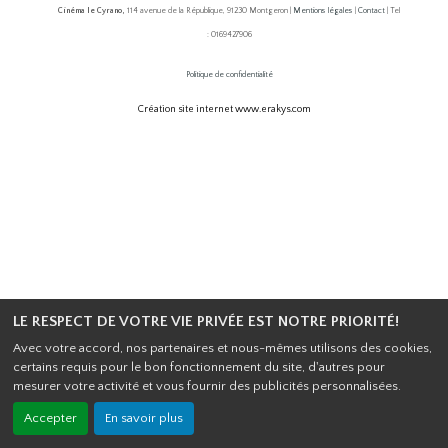
Cinéma le Cyrano,
114 avenue de la République, 91230 Montgeron |
Mentions légales
|
Contact
| Tel
: 0169427906
Politique de confidentialité
Création site internet www.erakys.com
LE RESPECT DE VOTRE VIE PRIVÉE EST NOTRE PRIORITÉ!
Avec votre accord, nos partenaires et nous-mêmes utilisons des cookies,
certains requis pour le bon fonctionnement du site, d'autres pour
mesurer votre activité et vous fournir des publicités personnalisées.
Accepter
En savoir plus