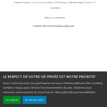
Cinéma le Cyrano,
114 avenue de la République, 91230 Montgeron |
Mentions légales
|
Contact
| Tel
: 0169427906
Politique de confidentialité
Création site internet www.erakys.com
LE RESPECT DE VOTRE VIE PRIVÉE EST NOTRE PRIORITÉ!
Avec votre accord, nos partenaires et nous-mêmes utilisons des cookies,
certains requis pour le bon fonctionnement du site, d'autres pour
mesurer votre activité et vous fournir des publicités personnalisées.
Accepter
En savoir plus