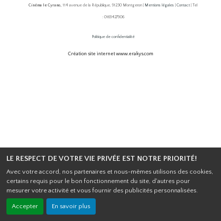
Cinéma le Cyrano,
114 avenue de la République, 91230 Montgeron |
Mentions légales
|
Contact
| Tel
: 0169427906
Politique de confidentialité
Création site internet www.erakys.com
LE RESPECT DE VOTRE VIE PRIVÉE EST NOTRE PRIORITÉ!
Avec votre accord, nos partenaires et nous-mêmes utilisons des cookies,
certains requis pour le bon fonctionnement du site, d'autres pour
mesurer votre activité et vous fournir des publicités personnalisées.
Accepter
En savoir plus