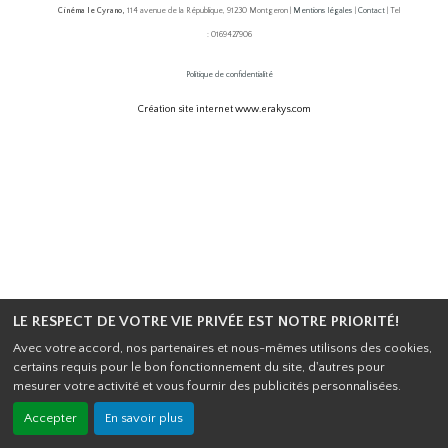
Cinéma le Cyrano,
114 avenue de la République, 91230 Montgeron |
Mentions légales
|
Contact
| Tel
: 0169427906
Politique de confidentialité
Création site internet www.erakys.com
LE RESPECT DE VOTRE VIE PRIVÉE EST NOTRE PRIORITÉ!
Avec votre accord, nos partenaires et nous-mêmes utilisons des cookies,
certains requis pour le bon fonctionnement du site, d'autres pour
mesurer votre activité et vous fournir des publicités personnalisées.
Accepter
En savoir plus