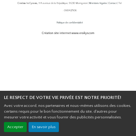
Cinéma le Cyrano,
114 avenue de la République, 91230 Montgeron |
Mentions légales
|
Contact
| Tel
: 0169427906
Politique de confidentialité
Création site internet www.erakys.com
LE RESPECT DE VOTRE VIE PRIVÉE EST NOTRE PRIORITÉ!
Avec votre accord, nos partenaires et nous-mêmes utilisons des cookies,
certains requis pour le bon fonctionnement du site, d'autres pour
mesurer votre activité et vous fournir des publicités personnalisées.
Accepter
En savoir plus