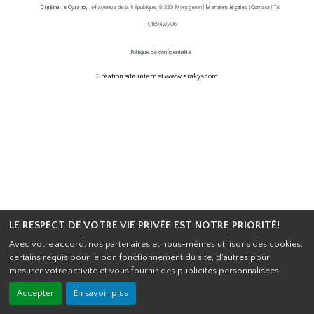
Cinéma le Cyrano,
114 avenue de la République, 91230 Montgeron |
Mentions légales
|
Contact
| Tel
: 0169427906
Politique de confidentialité
Création site internet www.erakys.com
LE RESPECT DE VOTRE VIE PRIVÉE EST NOTRE PRIORITÉ!
Avec votre accord, nos partenaires et nous-mêmes utilisons des cookies,
certains requis pour le bon fonctionnement du site, d'autres pour
mesurer votre activité et vous fournir des publicités personnalisées.
Accepter
En savoir plus