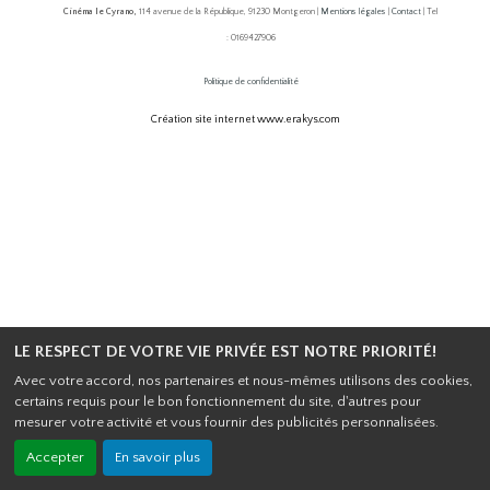
Cinéma le Cyrano,
114 avenue de la République, 91230 Montgeron |
Mentions légales
|
Contact
| Tel
: 0169427906
Politique de confidentialité
Création site internet www.erakys.com
LE RESPECT DE VOTRE VIE PRIVÉE EST NOTRE PRIORITÉ!
Avec votre accord, nos partenaires et nous-mêmes utilisons des cookies,
certains requis pour le bon fonctionnement du site, d'autres pour
mesurer votre activité et vous fournir des publicités personnalisées.
Accepter
En savoir plus