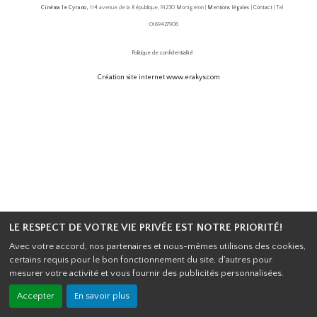
Cinéma le Cyrano,
114 avenue de la République, 91230 Montgeron |
Mentions légales
|
Contact
| Tel
: 0169427906
Politique de confidentialité
Création site internet www.erakys.com
LE RESPECT DE VOTRE VIE PRIVÉE EST NOTRE PRIORITÉ!
Avec votre accord, nos partenaires et nous-mêmes utilisons des cookies,
certains requis pour le bon fonctionnement du site, d'autres pour
mesurer votre activité et vous fournir des publicités personnalisées.
Accepter
En savoir plus