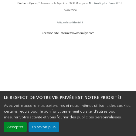
Cinéma le Cyrano,
114 avenue de la République, 91230 Montgeron |
Mentions légales
|
Contact
| Tel
: 0169427906
Politique de confidentialité
Création site internet www.erakys.com
LE RESPECT DE VOTRE VIE PRIVÉE EST NOTRE PRIORITÉ!
Avec votre accord, nos partenaires et nous-mêmes utilisons des cookies,
certains requis pour le bon fonctionnement du site, d'autres pour
mesurer votre activité et vous fournir des publicités personnalisées.
Accepter
En savoir plus