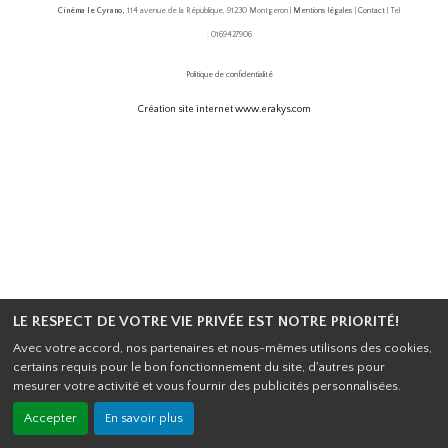
Cinéma le Cyrano,
114 avenue de la République, 91230 Montgeron |
Mentions légales
|
Contact
| Tel
: 0169427906
Politique de confidentialité
Création site internet www.erakys.com
LE RESPECT DE VOTRE VIE PRIVÉE EST NOTRE PRIORITÉ!
Avec votre accord, nos partenaires et nous-mêmes utilisons des cookies,
certains requis pour le bon fonctionnement du site, d'autres pour
mesurer votre activité et vous fournir des publicités personnalisées.
Accepter
En savoir plus