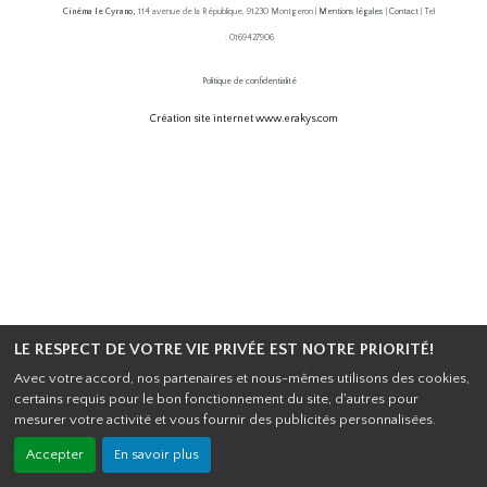
Cinéma le Cyrano,
114 avenue de la République, 91230 Montgeron |
Mentions légales
|
Contact
| Tel
: 0169427906
Politique de confidentialité
Création site internet www.erakys.com
LE RESPECT DE VOTRE VIE PRIVÉE EST NOTRE PRIORITÉ!
Avec votre accord, nos partenaires et nous-mêmes utilisons des cookies,
certains requis pour le bon fonctionnement du site, d'autres pour
mesurer votre activité et vous fournir des publicités personnalisées.
Accepter
En savoir plus